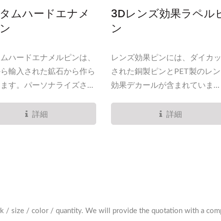
タムハードエナメ
3Dレンズ効果ラペル
ン
ン
タムハードエナメルピンは、
レンズ効果ピンには、ダイカ
から輸入された鉱石から作ら
された銅製ピンとPET製のレ
います。パーソナライズされ
効果デカールが含まれていま
ナメルピンは、ピンにエナメ
す。...
ラーを充填することで作成さ
詳細
詳細
す。色が混ざらないように、
を塗った後に一度焼成する必
ます。Star...