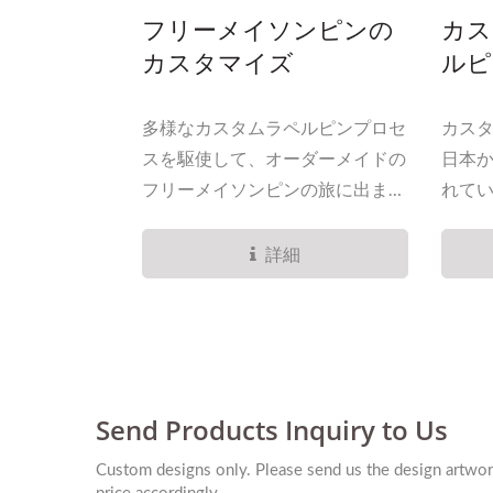
フリーメイソンピンの
カス
カスタマイズ
ルピ
多様なカスタムラペルピンプロセ
カス
スを駆使して、オーダーメイドの
日本
フリーメイソンピンの旅に出まし
れて
ょう。ソフトエナメルと擬似ハー
たエ
ドエナメルのオプションを探求
ルカ
詳細
し、正確な液体カラーの充填が注
れま
射器を使用して慎重に注入されま
各色
す。異なる金属のラインが各色を
要があり
区切り、魅力的な視覚的コントラ
ストを生み出します。デザインの
複雑さが充填スペースを決定し、
擬似ハードエナメルは複雑なディ