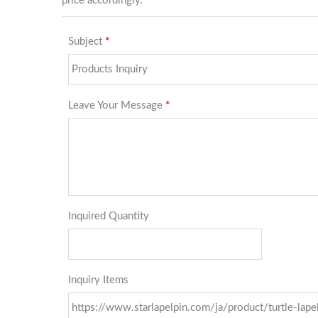
テールの挑戦を受け入れます。
小さくても精巧なデザインの領域
では、私たちのステンレススチー
ル製印刷エポキシピンの洗練さを
考えてみてください。この技術
は、最も繊細な要素さえも巧みに
捉え、保持します。 私たちのあ
なたへのコミットメントは揺るぎ
ません。すべてのデザインの側面
がシームレスに調和するように、
洞察に満ちた議論を行う準備が整
っています。その結果は期待を超
えるものとなるでしょう。 あな
たのフリーメイソンピンの旅を始
めましょう...