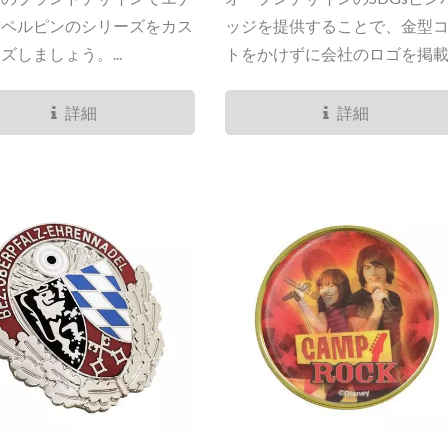
ラペルピンのシリーズをカス
ッジを提供することで、金型
ズしましょう。...
トをかけずに会社のロゴを掲
る機会を得られます。持続可
を促進し、国連の持続可能な
詳細
詳細
目標へのコミットメントを誇
持って示しましょう。 標準サ
ズは直径20mmと25.5mmで、
さは1.4mmです。オプション
フトエナメルまたは焼きエナ
仕上げがあり、銅または鉄で
れています。持続可能な取り
を支援するために、顧客が使
きる既製の型が開発されてお
環境に優しくシームレスなカ
マイズプロセスを保証します