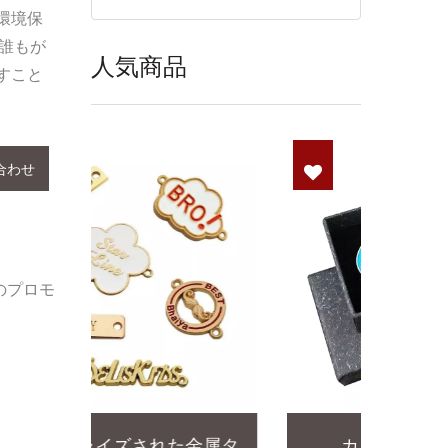
環境保
誰もが
人気商品
すこと
合わせ
のプロモ
金属タ
カスタムラペルピン
パー