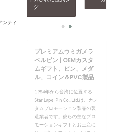
アンティ
プレミアムウミガメラ
ペルピン | OEMカスタ
ムギフト、ピン、メダ
ル、コイン＆PVC製品
1984年から台湾に位置する
Star Lapel Pin Co., Ltd.は、カス
タムプロモーション製品の製
造業者です。彼らの主なプロ
モーションギフトとお土産に