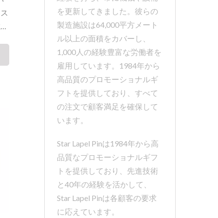
を更新してきました。彼らの
コス
製造施設は64,000平方メート
載す
ル以上の面積をカバーし、
能性
1,000人の経験豊富な労働者を
開発
雇用しています。1984年から
りを
高品質のプロモーショナルギ
イ
フトを提供しており、すべて
厚
の注文で顧客満足を確保して
はソ
います。
メル
作ら
Star Lapel Pinは1984年から高
組み
品質なプロモーショナルギフ
用で
トを提供しており、先進技術
り、
と40年の経験を活かして、
スタ
Star Lapel Pinは各顧客の要求
。
に応えています。