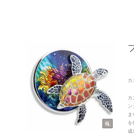
カ
カ
ン
ま
を
成