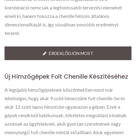
kombináció nemcsak a legfontosabb tervezési elemeket
emeli ki, hanem fokozza a chenille hímzés általános
dimenzionalitását is, így vizuálisan vonzóbb eredményt
teremt.
ÉRDEKLŐDJÖN MOST
Új Hímzőgépek Folt Chenille Készítéséhez
A legújabb hímzőgépeknek köszönhetően most már
lehetséges, hogy akár 9 színt hímezzünk folt chenille-be és
akár 12 színt lapos hímzésbe ugyanazon a gépen. Ezek a
gépek rendkívül hatékonyak, tökéletes megoldást kínálnak
azoknak az ügyfeleknek, akik gyorsan szeretnének nagy
mennyiségű folt chenille mintát előállítani. Akár egyetemi