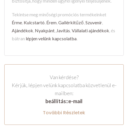
biztosítja, hogy minden ügyfél igényei teljesüljenek.
Tekintse meg minőségi promóciós termékeinket
Érme
,
Kulcstartó
,
Érem
,
Gallérkitűző
,
Szuvenír
,
Ajándékok
,
Nyakpánt
,
Javítás
,
Vállalati ajándékok
, és
bátran
lépjen velünk kapcsolatba
.
Van kérdése?
Kérjük, lépjen velünk kapcsolatba közvetlenül e-
mailben:
beállítás::e-mail
További Részletek