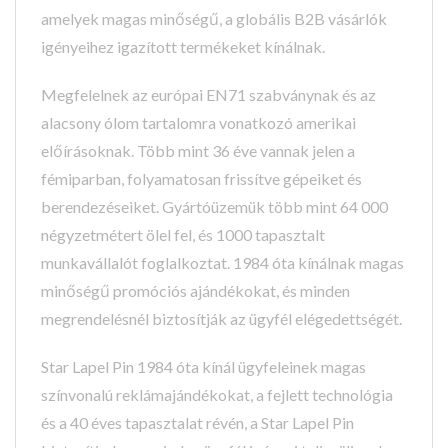
amelyek magas minőségű, a globális B2B vásárlók
igényeihez igazított termékeket kínálnak.
Megfelelnek az európai EN71 szabványnak és az
alacsony ólom tartalomra vonatkozó amerikai
előírásoknak. Több mint 36 éve vannak jelen a
fémiparban, folyamatosan frissítve gépeiket és
berendezéseiket. Gyártóüzemük több mint 64 000
négyzetmétert ölel fel, és 1000 tapasztalt
munkavállalót foglalkoztat. 1984 óta kínálnak magas
minőségű promóciós ajándékokat, és minden
megrendelésnél biztosítják az ügyfél elégedettségét.
Star Lapel Pin 1984 óta kínál ügyfeleinek magas
színvonalú reklámajándékokat, a fejlett technológia
és a 40 éves tapasztalat révén, a Star Lapel Pin