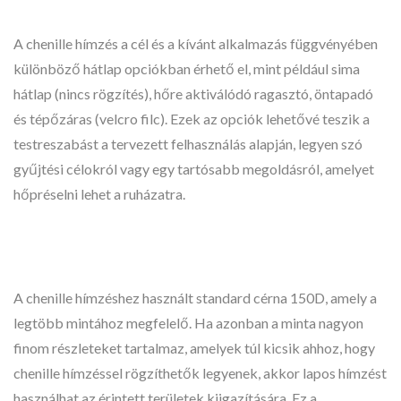
A chenille hímzés a cél és a kívánt alkalmazás függvényében
különböző hátlap opciókban érhető el, mint például sima
hátlap (nincs rögzítés), hőre aktiválódó ragasztó, öntapadó
és tépőzáras (velcro filc). Ezek az opciók lehetővé teszik a
testreszabást a tervezett felhasználás alapján, legyen szó
gyűjtési célokról vagy egy tartósabb megoldásról, amelyet
hőpréselni lehet a ruházatra.
A chenille hímzéshez használt standard cérna 150D, amely a
legtöbb mintához megfelelő. Ha azonban a minta nagyon
finom részleteket tartalmaz, amelyek túl kicsik ahhoz, hogy
chenille hímzéssel rögzíthetők legyenek, akkor lapos hímzést
használhat az érintett területek kiigazítására. Ez a