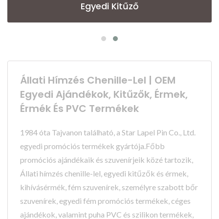
Egyedi Kitűző
Állati Hímzés Chenille-Lel | OEM
Egyedi Ajándékok, Kitűzők, Érmek,
Érmék És PVC Termékek
1984 óta Tajvanon található, a Star Lapel Pin Co., Ltd.
egyedi promóciós termékek gyártója.Főbb
promóciós ajándékaik és szuvenírjeik közé tartozik,
Állati hímzés chenille-lel, egyedi kitűzők és érmek,
kihívásérmék, fém szuvenírek, személyre szabott bőr
szuvenírek, egyedi fém promóciós termékek, céges
ajándékok, valamint puha PVC és szilikon termékek,