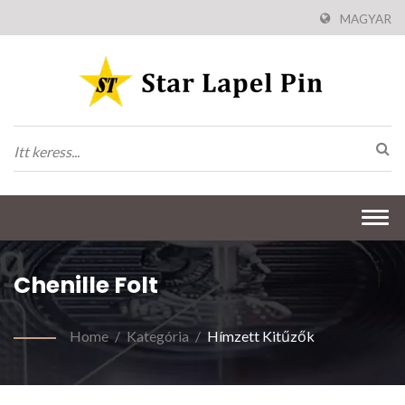
MAGYAR
Togg
navi
Chenille Folt
Home
/
Kategória
/
Hímzett Kitűzők