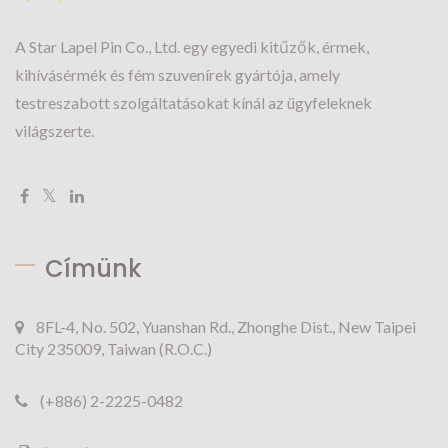
A Star Lapel Pin Co., Ltd. egy egyedi kitűzők, érmek,
kihívásérmék és fém szuvenírek gyártója, amely
testreszabott szolgáltatásokat kínál az ügyfeleknek
világszerte.
Címünk
8FL-4, No. 502, Yuanshan Rd., Zhonghe Dist., New Taipei
City 235009, Taiwan (R.O.C.)
(+886) 2-2225-0482