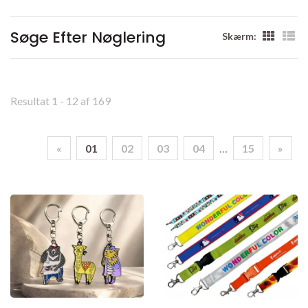
Søge Efter Nøglering
Skærm:
Resultat 1 - 12 af 169
«
01
02
03
04
…
15
»