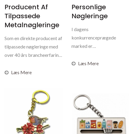
Producent Af
Personlige
Tilpassede
Nøgleringe
Metalnøgleringe
I dagens
konkurrenceprægede
Som en direkte producent af
marked er
tilpassede nøgleringe med
brandgenkendelse
over 40 års brancheerfaring,
afgørende. Hos Star Lapel
specialiserer...
Læs Mere
Pin tilbyder...
Læs Mere