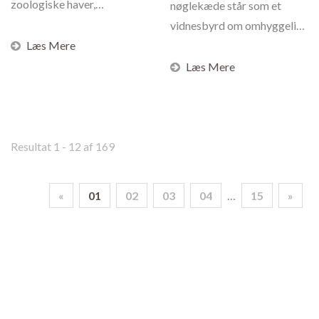
zoologiske haver,
nøglekæde står som et
dyrebeskyttelsessteder og
vidnesbyrd om omhyggeligt
kæledyrsrelaterede...
Læs Mere
håndværk, omhyggeligt...
Læs Mere
Resultat 1 - 12 af 169
«
01
02
03
04
…
15
»