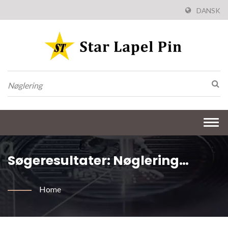
DANSK
Togg
navi
Søgeresultater: Nøglering
Metalgaver Med Tilpasset
Home
Service