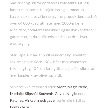
maskiner og udstyr opdateres konstant CNC og
kasseres, automatisk injektion og automatisk
farvemaskine, osv.Gennem vores produktionssted på
over 64.000 kvadratmeter med 1000 erfarne
arbejdere, opdateres maskiner og udstyr konstant, vi
garanterer, at du er tilfreds med din ordre - hver
eneste gang.
Star Lapel Pin har tilbudt kunderne høj kvalitet
reklamegaver siden 1984, både med avanceret
teknologi og 40 års erfaring, Star Lapel Pin sikrer, at
hver kundes krav bliver opfyldt.
Se vores kvalitetsprodukter
Mønt
,
Nøglekæde
,
Medalje
,
Slipsnål
,
Souvenir
,
Gaver
,
Nøglesnor
,
Patches
,
Virksomhedsgaver
og føl dig fri til at
kontakte os
.