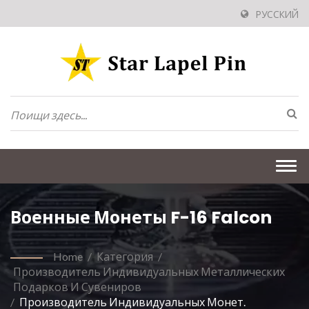
РУССКИЙ
Togg
navi
Военные Монеты F-16 Falcon
Home
/
Категория
/
Производитель Индивидуальных Металлических
Подарков И Сувениров
/
Производитель Индивидуальных Монет.