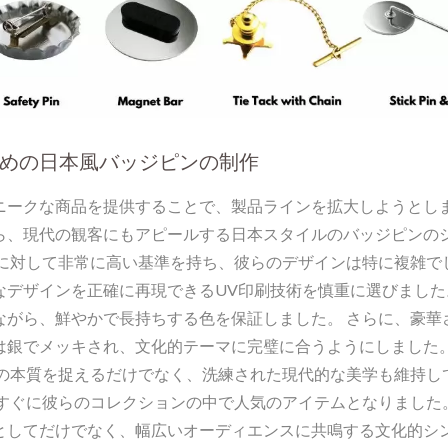
めの日本風バッジピンの制作
ニークな商品を提供することで、製品ラインを拡大しようとし
ら、現代の観客にもアピールする日本スタイルのバッジピンの
に対して非常に高い基準を持ち、彼らのデザインは特に複雑でし
デザインを正確に再現できるUV印刷技術を慎重に選びました
ながら、鮮やかで長持ちする色を保証しました。 さらに、豪華
は銀でメッキされ、文化的テーマに完璧に合うようにしました。
化の本質を捉えるだけでなく、洗練された現代的な美学も維持し
すぐに彼らのコレクションの中で人気のアイテムとなりました。
としてだけでなく、幅広いオーディエンスに共鳴する文化的シ