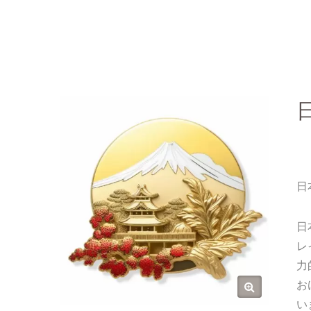
日
日
レ
力
お
い