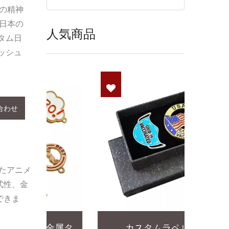
の精神
日本の
人気商品
タム日
ッシュ
合わせ
たアニメ
式性、金
できま
金属タ
カスタムラペルピン
パー