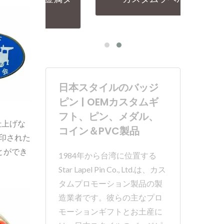
日本スタイルのバッジ
ピン | OEMカスタムギ
フト、ピン、メダル、
仕上げな
コイン＆PVC製品
印された
とができ
1984年から台湾に位置する
Star Lapel Pin Co., Ltd.は、カス
タムプロモーション製品の製
造業者です。彼らの主なプロ
モーションギフトとお土産に