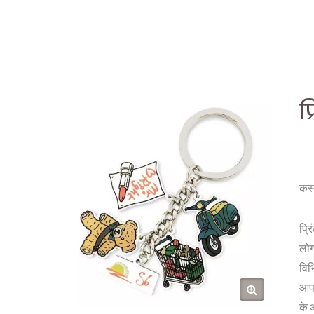
प
कस्
प्र
लोग
विभ
आपक
के 