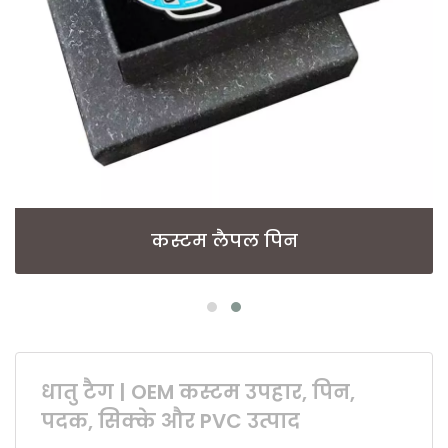
कस्टम लैपल पिन
धातु टैग | OEM कस्टम उपहार, पिन,
पदक, सिक्के और PVC उत्पाद