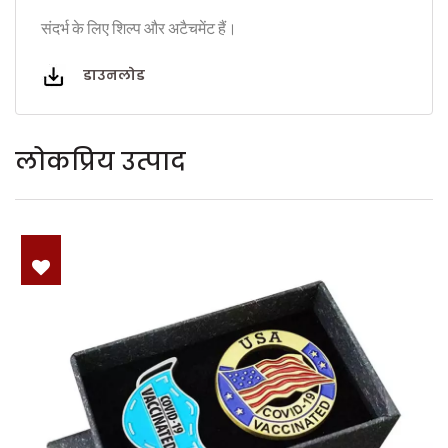
संदर्भ के लिए शिल्प और अटैचमेंट हैं।
डाउनलोड
लोकप्रिय उत्पाद