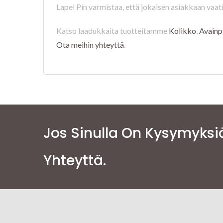
Lapel Pin varmistaa, että jokaisen asiakkaan vaat
Katso laadukkaita tuotteitamme
Kolikko
,
Avainp
Ota meihin yhteyttä
.
Jos Sinulla On Kysymyksi
Yhteyttä.