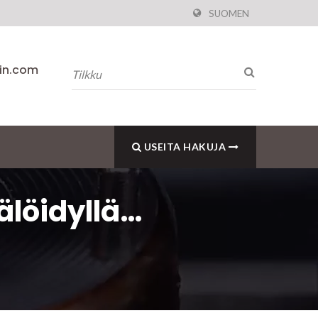
SUOMEN
pin.com
USEITA HAKUJA
älöidyllä