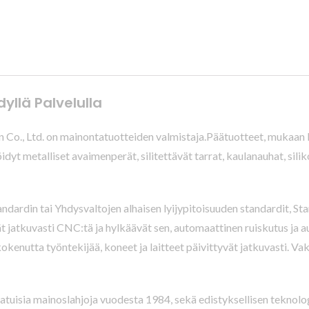
dyllä Palvelulla
 Co., Ltd. on mainontatuotteiden valmistaja.Päätuotteet, mukaan lu
löidyt metalliset avaimenperät, silitettävät tarrat, kaulanauhat, si
dardin tai Yhdysvaltojen alhaisen lyijypitoisuuden standardit, St
vät jatkuvasti CNC:tä ja hylkäävät sen, automaattinen ruiskutus ja 
enutta työntekijää, koneet ja laitteet päivittyvät jatkuvasti. Vak
laatuisia mainoslahjoja vuodesta 1984, sekä edistyksellisen teknol