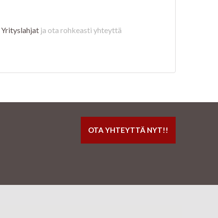
,
Yrityslahjat
ja ota rohkeasti yhteyttä
OTA YHTEYTTÄ NYT!!