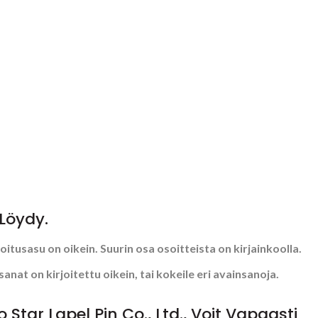
 Löydy.
joitusasu on oikein. Suurin osa osoitteista on kirjainkoolla.
sanat on kirjoitettu oikein, tai kokeile eri avainsanoja.
Star Lapel Pin Co., Ltd., Voit Vapaasti