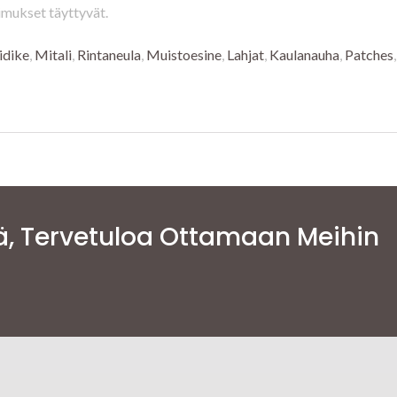
imukset täyttyvät.
idike
,
Mitali
,
Rintaneula
,
Muistoesine
,
Lahjat
,
Kaulanauha
,
Patches
ä, Tervetuloa Ottamaan Meihin