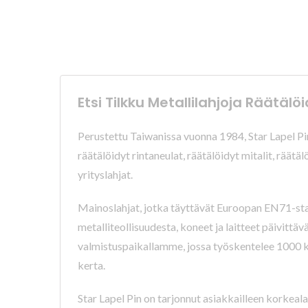
Etsi Tilkku Metallilahjoja Räätälöi
Perustettu Taiwanissa vuonna 1984, Star Lapel Pin
räätälöidyt rintaneulat, räätälöidyt mitalit, räätä
yrityslahjat.
Mainoslahjat, jotka täyttävät Euroopan EN71-stan
metalliteollisuudesta, koneet ja laitteet päivittä
valmistuspaikallamme, jossa työskentelee 1000 kok
kerta.
Star Lapel Pin on tarjonnut asiakkailleen korkea