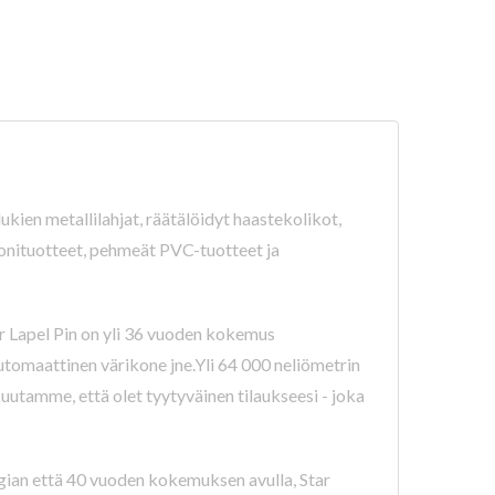
kien metallilahjat, räätälöidyt haastekolikot,
likonituotteet, pehmeät PVC-tuotteet ja
ar Lapel Pin on yli 36 vuoden kokemus
automaattinen värikone jne.Yli 64 000 neliömetrin
uutamme, että olet tyytyväinen tilaukseesi - joka
ogian että 40 vuoden kokemuksen avulla, Star