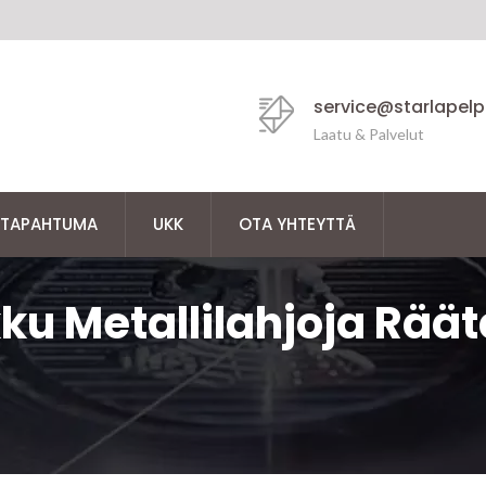
service@starlapel
Laatu & Palvelut
TAPAHTUMA
UKK
OTA YHTEYTTÄ
ku Metallilahjoja Räät