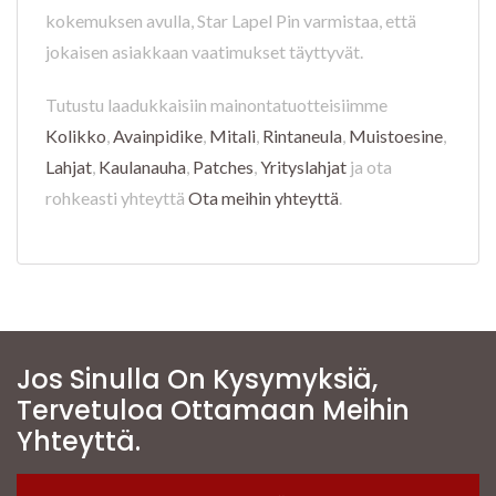
kokemuksen avulla, Star Lapel Pin varmistaa, että
jokaisen asiakkaan vaatimukset täyttyvät.
Tutustu laadukkaisiin mainontatuotteisiimme
Kolikko
,
Avainpidike
,
Mitali
,
Rintaneula
,
Muistoesine
,
Lahjat
,
Kaulanauha
,
Patches
,
Yrityslahjat
ja ota
rohkeasti yhteyttä
Ota meihin yhteyttä
.
Jos Sinulla On Kysymyksiä,
Tervetuloa Ottamaan Meihin
Yhteyttä.