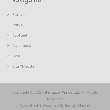
Navigointi
Etusivu
Yritys
Tuotteet
Tapahtuma
UKK
Ota Yhteyttä
Copyright © 2026
Star Lapel Pin Co., Ltd.
All Rights
Reserved.
Consulted & Designed By
Ready-Market