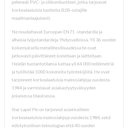
pehmeät PVC- ja silikonituotteet, jotka tarjoavat
korkealaatuisia tuotteita B2B-ostajille
maailmanlaajuisesti.
Ne noudattavat Euroopan EN71 -standardia ja
alhaisia lyijystandardeja Yhdysvalloissa. Yli 36 vuoden
kokemuksella metalliteollisuudessa he ovat
jatkuvasti päivittäneet koneitaan ja laitteitaan.
Heidän tuotantotilansa kattaa yli 64 000 neliömetriä
ja työllistää 1000 kokeneita työntekijöitä. He ovat
tarjonneet korkealaatuisia mainoslahjoja vuodesta
1984 ja varmistavat asiakastyytyväisyyden
jokaisessa tilauksessa.
Star Lapel Pin on tarjonnut asiakkailleen
korkealaatuisia mainoslahjoja vuodesta 1984, sekä
edistyksellisen teknologian että 40 vuoden