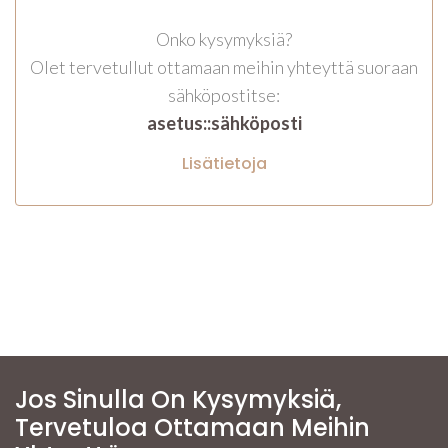
Onko kysymyksiä?
Olet tervetullut ottamaan meihin yhteyttä suoraan
sähköpostitse:
asetus::sähköposti
Lisätietoja
Jos Sinulla On Kysymyksiä,
Tervetuloa Ottamaan Meihin