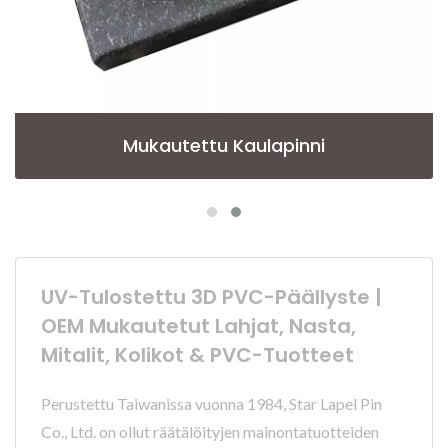
Mukautettu Kaulapinni
UV-Tulostettu 3D PVC-Päällyste |
OEM Mukautetut Lahjat, Nasta,
Mitalit, Kolikot & PVC-Tuotteet
Perustettu Taiwanissa vuonna 1984, Star Lapel Pin
Co., Ltd. on ollut räätälöityjen mainontatuotteiden