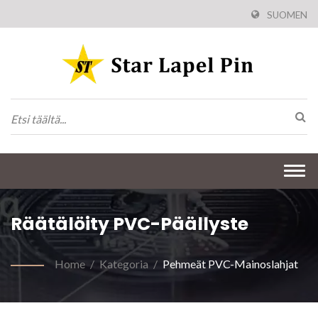
SUOMEN
Togg
navi
Räätälöity PVC-Päällyste
Home
/
Kategoria
/
Pehmeät PVC-Mainoslahjat