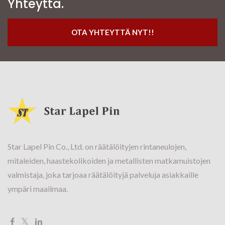
Yhteyttä.
OTA YHTEYTTÄ NYT!!
Star Lapel Pin Co., Ltd. on räätälöityjen rintaneulojen,
mitaleiden, haastekolikoiden ja metallisten matkamuistojen
valmistaja, joka tarjoaa räätälöityjä palveluja asiakkaille
ympäri maailmaa.