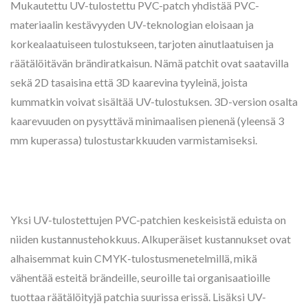
Mukautettu UV-tulostettu PVC-patch yhdistää PVC-
materiaalin kestävyyden UV-teknologian eloisaan ja
korkealaatuiseen tulostukseen, tarjoten ainutlaatuisen ja
räätälöitävän brändiratkaisun. Nämä patchit ovat saatavilla
sekä 2D tasaisina että 3D kaarevina tyyleinä, joista
kummatkin voivat sisältää UV-tulostuksen. 3D-version osalta
kaarevuuden on pysyttävä minimaalisen pienenä (yleensä 3
mm kuperassa) tulostustarkkuuden varmistamiseksi.
Yksi UV-tulostettujen PVC-patchien keskeisistä eduista on
niiden kustannustehokkuus. Alkuperäiset kustannukset ovat
alhaisemmat kuin CMYK-tulostusmenetelmillä, mikä
vähentää esteitä brändeille, seuroille tai organisaatioille
tuottaa räätälöityjä patchia suurissa erissä. Lisäksi UV-