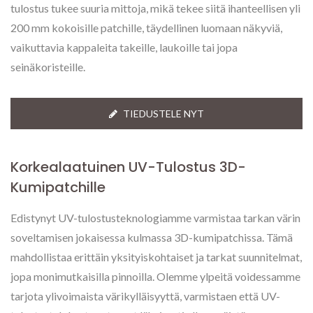
tulostus tukee suuria mittoja, mikä tekee siitä ihanteellisen yli
200 mm kokoisille patchille, täydellinen luomaan näkyviä,
vaikuttavia kappaleita takeille, laukoille tai jopa
seinäkoristeille.
TIEDUSTELE NYT
Korkealaatuinen UV-Tulostus 3D-
Kumipatchille
Edistynyt UV-tulostusteknologiamme varmistaa tarkan värin
soveltamisen jokaisessa kulmassa 3D-kumipatchissa. Tämä
mahdollistaa erittäin yksityiskohtaiset ja tarkat suunnitelmat,
jopa monimutkaisilla pinnoilla. Olemme ylpeitä voidessamme
tarjota ylivoimaista värikylläisyyttä, varmistaen että UV-