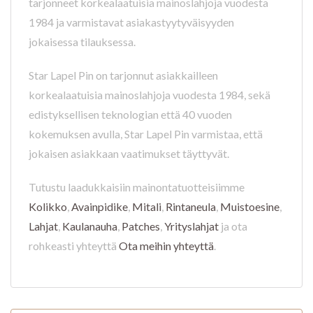
tarjonneet korkealaatuisia mainoslahjoja vuodesta
1984 ja varmistavat asiakastyytyväisyyden
jokaisessa tilauksessa.
Star Lapel Pin on tarjonnut asiakkailleen
korkealaatuisia mainoslahjoja vuodesta 1984, sekä
edistyksellisen teknologian että 40 vuoden
kokemuksen avulla, Star Lapel Pin varmistaa, että
jokaisen asiakkaan vaatimukset täyttyvät.
Tutustu laadukkaisiin mainontatuotteisiimme
Kolikko
,
Avainpidike
,
Mitali
,
Rintaneula
,
Muistoesine
,
Lahjat
,
Kaulanauha
,
Patches
,
Yrityslahjat
ja ota
rohkeasti yhteyttä
Ota meihin yhteyttä
.