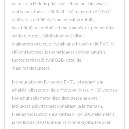
valmistaja.Heidän pääasialliset mainoslahjansa ja
matkamuistonsa sisältävät, UV-tulostettu 3D PVC-
päällyste, räätälöidyt kaulapinsit ja mitalit,
haastekolikot, metalliset matkamuistot, personoidut
nahkatuotteet, räätälöidyt metalliset
mainontatuotteet, yrityslahjat sekä pehmeät PVC- ja
silikoni tuotteet, jotka tarjoavat korkealaatuisia
tuotteita räätälöitynä B2B-ostajille
maailmanlaajuisesti.
Ne noudattavat Euroopan EN71 -standardia ja
alhaisia lyijystandardeja Yhdysvalloissa. Yli 36 vuoden
kokemuksella metalliteollisuudessa he ovat
jatkuvasti päivittäneet koneitaan ja laitteitaan.
Heidän tuotantotilansa kattaa yli 64 000 neliömetriä
ja työllistää 1000 kokeneita työntekijöitä. He ovat