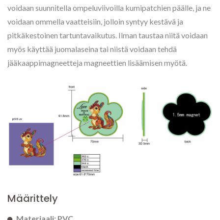
voidaan suunnitella ompeluviivoilla kumipatchien päälle, ja ne
voidaan ommella vaatteisiin, jolloin syntyy kestävä ja
pitkäkestoinen tartuntavaikutus. Ilman taustaa niitä voidaan
myös käyttää juomalaseina tai niistä voidaan tehdä
jääkaappimagneetteja magneettien lisäämisen myötä.
Määrittely
Materiaali: PVC