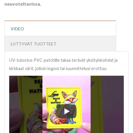
neuvoteltavissa.
VIDEO
LIITTYVÄT TUOTTEET
UV-tulostus PVC-patchille takaa terävät yksityiskohdat ja
kirkkaat värit, jolloin logosi tai suunnittelusi erottuu.
UV-tulostus PVC-patchille takaa te