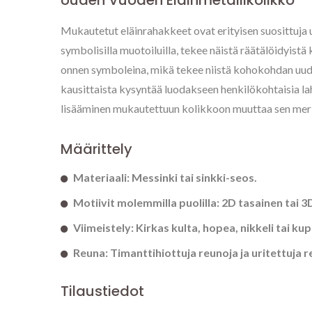
Mukautetut eläinrahakkeet ovat erityisen suosittuja u
symbolisilla muotoiluilla, tekee näistä räätälöidyist
onnen symboleina, mikä tekee niistä kohokohdan uuden
kausittaista kysyntää luodakseen henkilökohtaisia la
lisääminen mukautettuun kolikkoon muuttaa sen merki
Määrittely
Materiaali: Messinki tai sinkki-seos.
Motiivit molemmilla puolilla: 2D tasainen tai 3D 
Viimeistely: Kirkas kulta, hopea, nikkeli tai ku
Reuna: Timanttihiottuja reunoja ja uritettuja r
Tilaustiedot