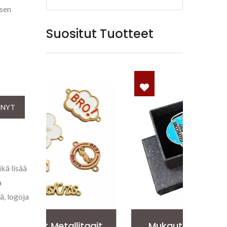
isen
Suositut Tuotteet
 NYT
kä lisää
a
ä, logoja
agit
Mukautettu Kaulapinni
Per