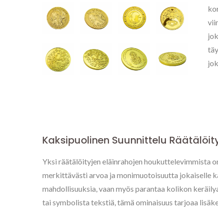
kor
vii
jok
täy
jok
Kaksipuolinen Suunnittelu Räätälöity
Yksi räätälöityjen eläinrahojen houkuttelevimmista o
merkittävästi arvoa ja monimuotoisuutta jokaiselle ka
mahdollisuuksia, vaan myös parantaa kolikon keräily
tai symbolista tekstiä, tämä ominaisuus tarjoaa lisäke
Personoidut Metallitagit
Mu