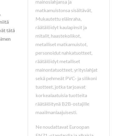
mainoslahjansa ja
matkamuistonsa sisältävät,
,
Mukautettu eläinraha,
niitä
räätälöidyt kaulapinsit ja
vät tätä
mitalit, haastekolikot,
läimen
metalliset matkamuistot,
personoidut nahkatuotteet,
räätälöidyt metalliset
mainontatuotteet, yrityslahjat
sekä pehmeät PVC- ja silikoni
tuotteet, jotka tarjoavat
korkealaatuisia tuotteita
räätälöitynä B2B-ostajille
maailmanlaajuisesti.
Ne noudattavat Euroopan
EN71 -standardia ja alhaisia