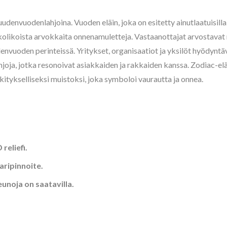
udenvuodenlahjoina. Vuoden eläin, joka on esitetty ainutlaatuisilla
ä kolikoista arvokkaita onnenamuletteja. Vastaanottajat arvostavat 
vuoden perinteissä. Yritykset, organisaatiot ja yksilöt hyödyntä
hjoja, jotka resonoivat asiakkaiden ja rakkaiden kanssa. Zodiac-e
tykselliseksi muistoksi, joka symboloi vaurautta ja onnea.
reliefi.
paripinnoite.
eunoja on saatavilla.