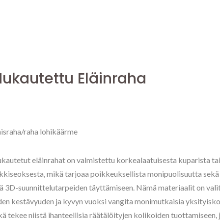
ukautettu Eläinraha
nisraha/raha lohikäärme
autetut eläinrahat on valmistettu korkealaatuisesta kuparista ta
nkkiseoksesta, mikä tarjoaa poikkeuksellista monipuolisuutta sek
ä 3D-suunnittelutarpeiden täyttämiseen. Nämä materiaalit on vali
den kestävyuden ja kyvyn vuoksi vangita monimutkaisia yksityisko
ä tekee niistä ihanteellisia räätälöityjen kolikoiden tuottamiseen,