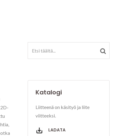
Katalogi
i
Liitteenä on käsityö ja liite
ä 2D-
viitteeksi.
ttu
htia,
LADATA
 jotka