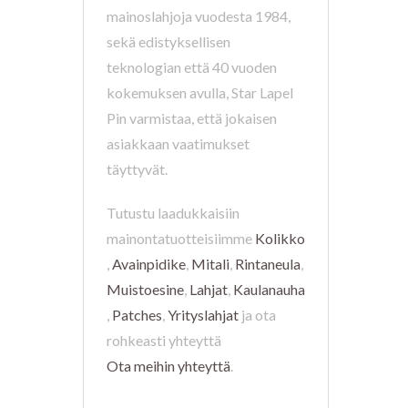
mainoslahjoja vuodesta 1984,
sekä edistyksellisen
teknologian että 40 vuoden
kokemuksen avulla, Star Lapel
Pin varmistaa, että jokaisen
nnustukselle, tarjoten ajattoman laadun.
asiakkaan vaatimukset
täyttyvät.
Tutustu laadukkaisiin
mainontatuotteisiimme
Kolikko
,
Avainpidike
,
Mitali
,
Rintaneula
,
Muistoesine
,
Lahjat
,
Kaulanauha
,
Patches
,
Yrityslahjat
ja ota
rohkeasti yhteyttä
Ota meihin yhteyttä
.