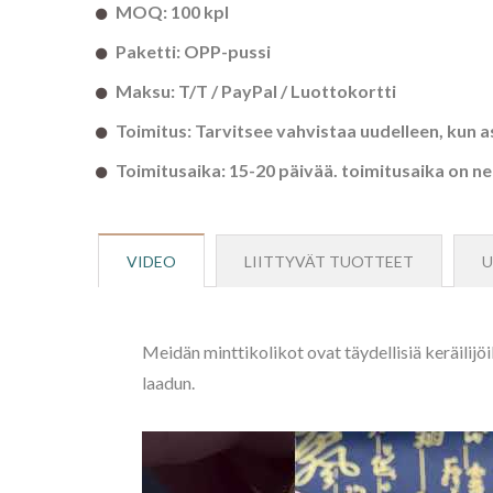
MOQ: 100 kpl
Paketti: OPP-pussi
Maksu: T/T / PayPal / Luottokortti
Toimitus: Tarvitsee vahvistaa uudelleen, kun 
Toimitusaika: 15-20 päivää. toimitusaika on n
VIDEO
LIITTYVÄT TUOTTEET
U
Meidän minttikolikot ovat täydellisiä keräilijöi
laadun.