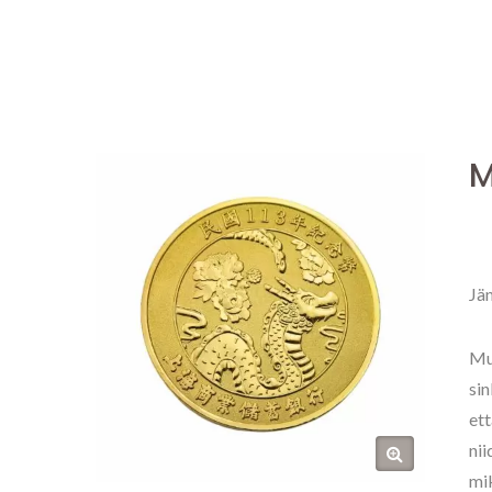
M
Jä
Muk
si
ett
nii
mik