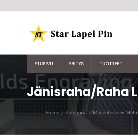
ETUSIVU
YRITYS
TUOTTEET
Jänisraha/raha 
Home
/
Kategoria
/
Mukautettujen Metall