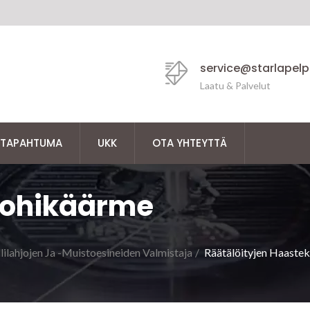
service@starlapel
Laatu & Palvelut
TAPAHTUMA
UKK
OTA YHTEYTTÄ
Lohikäärme
ilahjojen Ja -muistoesineiden Valmistaja
/
Räätälöityjen Haastek