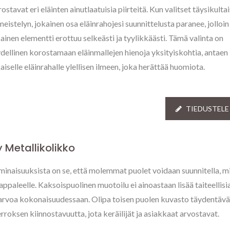
ostavat eri eläinten ainutlaatuisia piirteitä. Kun valitset täysikulta
meistelyn, jokainen osa eläinrahojesi suunnittelusta paranee, jolloin
ainen elementti erottuu selkeästi ja tyylikkäästi. Tämä valinta on
dellinen korostamaan eläinmallejen hienoja yksityiskohtia, antaen
aiselle eläinrahalle ylellisen ilmeen, joka herättää huomiota.
TIEDUSTELE
 Metallikolikko
minaisuuksista on se, että molemmat puolet voidaan suunnitella, mi
ppaleelle. Kaksoispuolinen muotoilu ei ainoastaan lisää taiteellisi
arvoa kokonaisuudessaan. Olipa toisen puolen kuvasto täydentävä
rroksen kiinnostavuutta, jota keräilijät ja asiakkaat arvostavat.
kautettu Kaulapinni
Personoidut Metallit