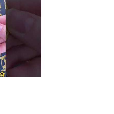
ikolikot ovat täydellisiä keräilijöille, palkinnoille ja yrityksen tu