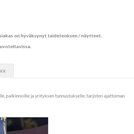
asiakas on hyväksynyt taideteoksen / näytteet.
euvoteltavissa.
KK
lle, palkinnoille ja yrityksen tunnustukselle, tarjoten ajattoman