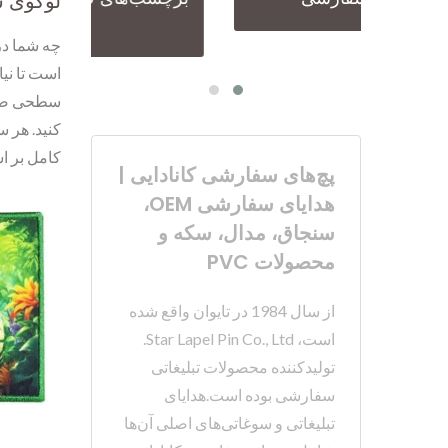
لوگوی ش
چه شما در
است تا نیا
سطحی صاف‌ت
کنید. هر س
کامل بر ا
پچ‌های سفارشی کانادایی |
هدایای سفارشی OEM،
سنجاق، مدال، سکه و
محصولات PVC
از سال 1984 در تایوان واقع شده
است، Star Lapel Pin Co., Ltd.
تولیدکننده محصولات تبلیغاتی
سفارشی بوده است.هدایای
تبلیغاتی و سوغاتی‌های اصلی آن‌ها