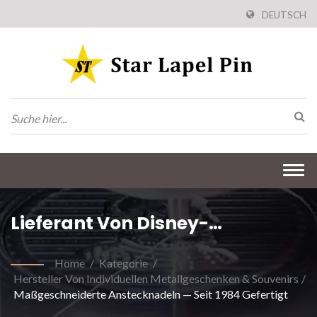
DEUTSCH
Togg
navi
Lieferant Von Disney-
Anstecknadeln
Home
/
Kategorie
/
Hersteller Von Individuellen Metallgeschenken & Souvenirs
/
Maßgeschneiderte Anstecknadeln — Seit 1984 Gefertigt