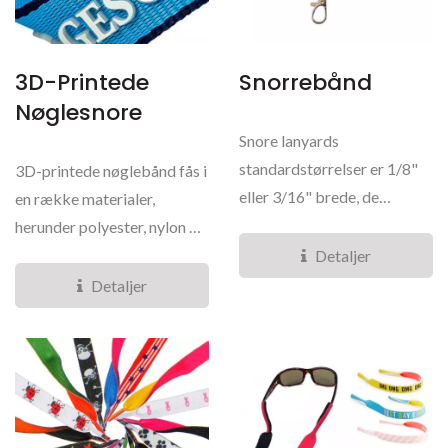
3D-Printede
Snorrebånd
Nøglesnore
Snore lanyards
standardstørrelser er 1/8"
3D-printede nøglebånd fås i
eller 3/16" brede, de
en række materialer,
tilbyder både komfort og
herunder polyester, nylon og
holdbarhed....
varmeoverførselsmaterialer....
Detaljer
Detaljer