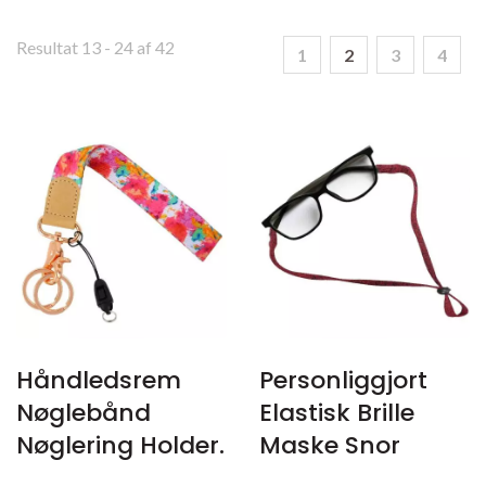
Resultat 13 - 24 af 42
1
2
3
4
Håndledsrem
Personliggjort
Nøglebånd
Elastisk Brille
Nøglering Holder.
Maske Snor