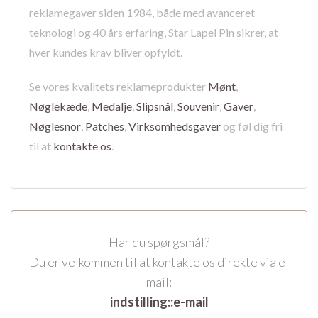
reklamegaver siden 1984, både med avanceret
teknologi og 40 års erfaring, Star Lapel Pin sikrer, at
hver kundes krav bliver opfyldt.
Se vores kvalitets reklameprodukter
Mønt
,
Nøglekæde
,
Medalje
,
Slipsnål
,
Souvenir
,
Gaver
,
Nøglesnor
,
Patches
,
Virksomhedsgaver
og føl dig fri
til at
kontakte os
.
Har du spørgsmål?
Du er velkommen til at kontakte os direkte via e-
mail:
indstilling::e-mail