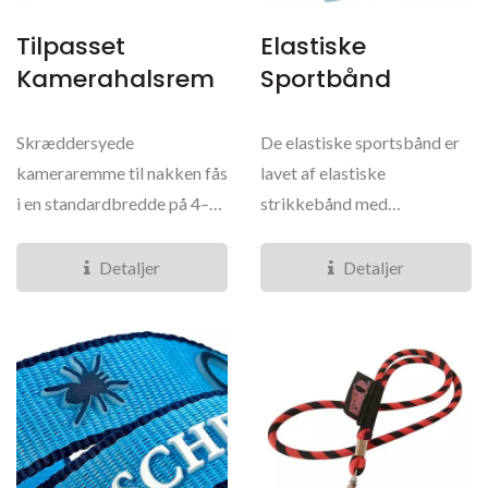
Tilpasset
Elastiske
Kamerahalsrem
Sportbånd
Skræddersyede
De elastiske sportsbånd er
kameraremme til nakken fås
lavet af elastiske
i en standardbredde på 4–5
strikkebånd med
cm og en længde på 60–70...
forstærkede sømme og
behageligt...
Detaljer
Detaljer