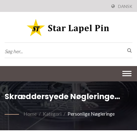
DANSK
Togg
navi
Skræddersyede Nøgleringe
Med Logo
Home
/
Kategori
/
Personlige Nøgleringe