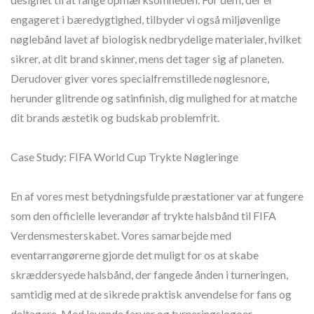
engageret i bæredygtighed, tilbyder vi også miljøvenlige
nøglebånd lavet af biologisk nedbrydelige materialer, hvilket
sikrer, at dit brand skinner, mens det tager sig af planeten.
Derudover giver vores specialfremstillede nøglesnore,
herunder glitrende og satinfinish, dig mulighed for at matche
dit brands æstetik og budskab problemfrit.
Case Study: FIFA World Cup Trykte Nøgleringe
En af vores mest betydningsfulde præstationer var at fungere
som den officielle leverandør af trykte halsbånd til FIFA
Verdensmesterskabet. Vores samarbejde med
eventarrangørerne gjorde det muligt for os at skabe
skræddersyede halsbånd, der fangede ånden i turneringen,
samtidig med at de sikrede praktisk anvendelse for fans og
deltagere. Med levende farver og turneringslogoer