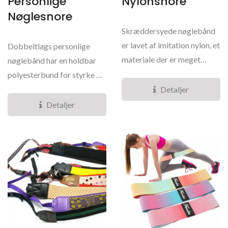
Personlige
Nylonsnore
Nøglesnore
Skræddersyede nøglebånd
er lavet af imitation nylon, et
Dobbeltlags personlige
materiale der er meget
nøglebånd har en holdbar
ligesom ægte...
polyesterbund for styrke og
langvarig brug....
Detaljer
Detaljer