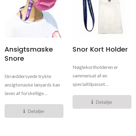
Ansigtsmaske
Snor Kort Holder
Snore
Nøglekortholderen er
sammensat af en
Skræddersyede trykte
specialtilpasset
ansigtsmaske lanyards kan
navnekortholder og et
laves af forskellige
robust specialtilpasset...
materialer og processer....
Detaljer
Detaljer