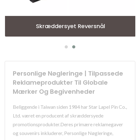
Skræddersyet Reversnål
Personlige Nøgleringe | Tilpassede
Reklameprodukter Til Globale
Mærker Og Begivenheder
Beliggende i Taiwan siden 1984 har Star Lapel Pin Co.,
Ltd. været en producent af skræddersyede
promotionsprodukter.Deres primære reklamegaver
og souvenirs inkluderer, Personlige Nøgleringe,