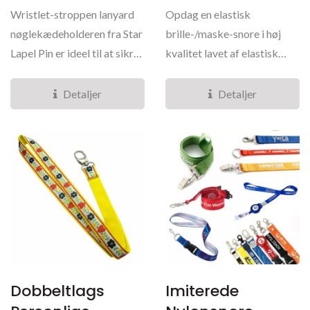
Wristlet-stroppen lanyard
Opdag en elastisk
nøglekædeholderen fra Star
brille-/maske-snore i høj
Lapel Pin er ideel til at sikre
kvalitet lavet af elastisk
en nøglering,...
materiale, der er kendt...
Detaljer
Detaljer
Dobbeltlags
Imiterede